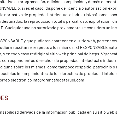
 limitativo su programación, edición, compilación y demás elemen
ONSABLE o, si es el caso, dispone de licencia o autorización expr
 normativa de propiedad intelectual e industrial, así como insc
destinados, la reproducción total o parcial, uso, explotación, di
LE. Cualquier uso no autorizado previamente se considera un in
 RESPONSABLE y que pudieran aparecer en el sitio web, pertenece
pudiera suscitarse respecto a los mismos. El RESPONSABLE auto
 y en todo caso redirigir al sitio web principal de https://gran
 correspondientes derechos de propiedad intelectual e industria
d alguna sobre los mismos, como tampoco respaldo, patrocinio 
a posibles incumplimientos de los derechos de propiedad intelectu
 correo electrónico info@grancafedeteruel.com
DES
sabilidad derivada de la información publicada en su sitio web