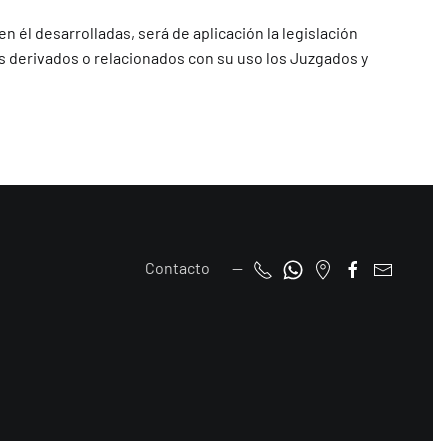
n él desarrolladas, será de aplicación la legislación
s derivados o relacionados con su uso los Juzgados y
Contacto —