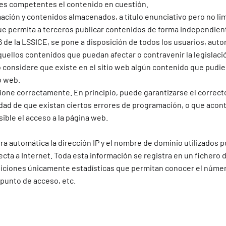
des competentes el contenido en cuestión.
ión y contenidos almacenados, a título enunciativo pero no limi
que permita a terceros publicar contenidos de forma independie
16 de la LSSICE, se pone a disposición de todos los usuarios, au
aquellos contenidos que puedan afectar o contravenir la legislaci
io considere que existe en el sitio web algún contenido que pudier
o web.
one correctamente. En principio, puede garantizarse el correcto 
ad de que existan ciertos errores de programación, o que acont
ble el acceso a la página web.
a automática la dirección IP y el nombre de dominio utilizados p
 a Internet. Toda esta información se registra en un fichero de
diciones únicamente estadísticas que permitan conocer el númer
l punto de acceso, etc.