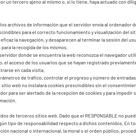
 un tercero ajeno al mismo o, si lo tiene, haya actuado con dilig
os archivos de información que el servidor envía al ordenador de
dibles para el correcto funcionamiento y visualización del sitio
 eficaz la navegación, y desaparecen al terminar la sesión del u
n para la recogida de los mismos.
servidor donde se encuentra la web reconozca el navegador utiliza
o, el acceso de los usuarios que se hayan registrado previament
trarse en cada visita.
arámetros de tráfico, controlar el progreso y número de entradas
 sitio web no instalará cookies prescindibles sin el consentimien
dor para ser alertado de la recepción de cookies y para impedir s
rmación.
tenidos de terceros sitios web. Dado que el RESPONSABLE no pued
ún tipo de responsabilidad respecto a dichos contenidos. En tod
ión nacional o internacional, la moral o el orden público, proced