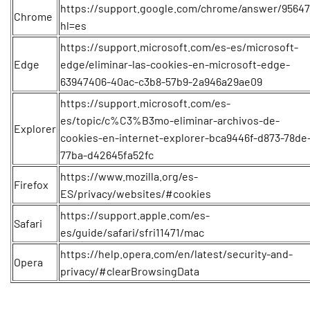
https://support.google.com/chrome/answer/95647
Chrome
hl=es
https://support.microsoft.com/es-es/microsoft-
Edge
edge/eliminar-las-cookies-en-microsoft-edge-
63947406-40ac-c3b8-57b9-2a946a29ae09
https://support.microsoft.com/es-
es/topic/c%C3%B3mo-eliminar-archivos-de-
Explorer
cookies-en-internet-explorer-bca9446f-d873-78de
77ba-d42645fa52fc
https://www.mozilla.org/es-
Firefox
ES/privacy/websites/#cookies
https://support.apple.com/es-
Safari
es/guide/safari/sfri11471/mac
https://help.opera.com/en/latest/security-and-
Opera
privacy/#clearBrowsingData